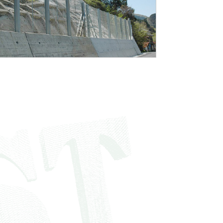
♦落石対策工設計
♦のり面対策工設計
♦急傾斜地崩壊対策工設計