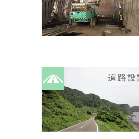
♦トンネルルートの選定（予備設
♦各種トンネルの
♦設計（詳細設
♦数値解析（FEM解析
♦道路