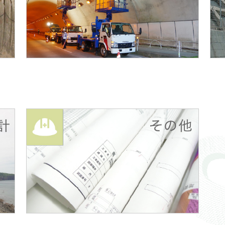
計）
♦トンネル定期点検
計画
♦トンネル詳細調査
計）
♦トンネル補修・補強設計
等）
設計
♦構造物設計